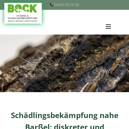
Zum Inhalt springen
04495 9219126

Schädlingsbekämpfung nahe
Barßel: diskreter und