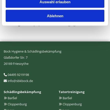
Auswahl erlauben
Umsetzung
Ablehnen
Heise Homepages |
Homepage erstellen lassen
Heise RegioConcept |
Online Marketing Agentur
Bock Hygiene & Schädlingsbekämpfung
Glaßdorfer Str. 7
26169 Friesoythe
04495 9219198

info@sbkbock.de

Schädlingsbekämpfung
Tatortreinigung
Barßel
Barßel


Cloppenburg
Cloppenburg

