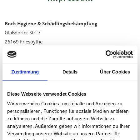
Bock Hygiene & Schädlingsbekämpfung
Glaßdorfer Str. 7
26169 Friesoythe
04495 9219126

info@sbkbock.de

Zustimmung
Details
Über Cookies
Inhaber/Geschäftsführer: Sergej Bock
USt.-ID: DE 28 4200 785
Diese Webseite verwendet Cookies
Handelsregister: HWK Oldenburg
Wir verwenden Cookies, um Inhalte und Anzeigen zu
Betriebsnummer: 2260437807
personalisieren, Funktionen für soziale Medien anbieten
zu können und die Zugriffe auf unsere Website zu
analysieren. Außerdem geben wir Informationen zu Ihrer
Recht­li­cher Hin­weis:
Die EU hat ein On­line-Ver­fah­ren zur
Verwendung unserer Website an unsere Partner für
Bei­le­gung von Strei­tig­kei­ten zwi­schen Un­ter­neh­mern und